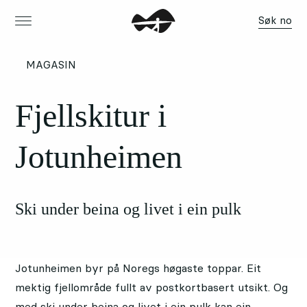
Søk no
MAGASIN
Fjellskitur i
Jotunheimen
Ski under beina og livet i ein pulk
Jotunheimen byr på Noregs høgaste toppar. Eit
mektig fjellområde fullt av postkortbasert utsikt. Og
med ski under beina og livet i ein pulk kan ein