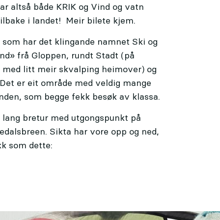
ar altså både KRIK og Vind og vatn
tilbake i landet! Meir bilete kjem.
ekt som har det klingande namnet Ski og
nd» frå Gloppen, rundt Stadt (på
g med litt meir skvalping heimover) og
 Det er eit område med veldig mange
inden, som begge fekk besøk av klassa.
t lang bretur med utgongspunkt på
dalsbreen. Sikta har vore opp og ned,
kk som dette: