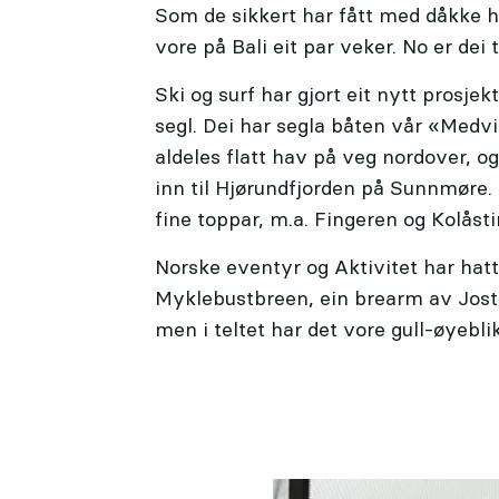
Som de sikkert har fått med dåkke h
vore på Bali eit par veker. No er dei 
Ski og surf har gjort eit nytt prosj
segl. Dei har segla båten vår «Medvi
aldeles flatt hav på veg nordover, o
inn til Hjørundfjorden på Sunnmøre.
fine toppar, m.a. Fingeren og Kolåst
Norske eventyr og Aktivitet har hat
Myklebustbreen, ein brearm av Joste
men i teltet har det vore gull-øyebli