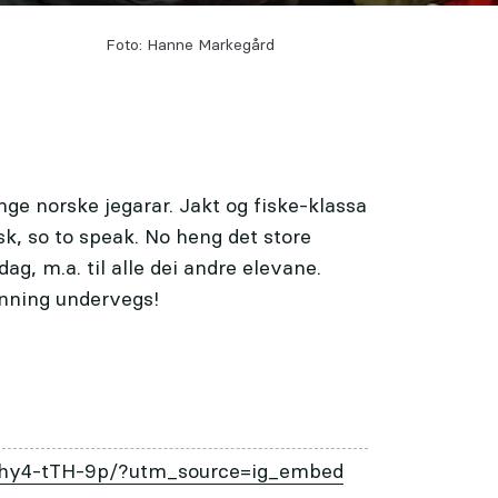
Foto: Hanne Markegård
nge norske jegarar. Jakt og fiske-klassa
sk, so to speak. No heng det store
dag, m.a. til alle dei andre elevane.
enning undervegs!
Bhy4-tTH-9p/?utm_source=ig_embed